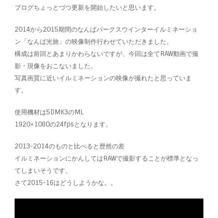
ブログちょっとづつ更新を開始したいと思います。
2014から2015期間のなんばパークスウインターイルミネーショ
ン「なんば光旅」の映像制作行わせていただきました。
構成は前回とあまりかわらないですが、今回は全てRAW動画で撮
影・現像をおこないました。
写真画質に近いイルミネーションの映像が撮れたと思っていま
す。
使用機材は5DMK3のML
1920×1080の24fpsとなります。
2013-2014のものと比べると歴然の差
イルミネーションにかんしてはRAWで撮影することが標準となっ
てしまいそうです。
さて2015-16はどうしようかな。。