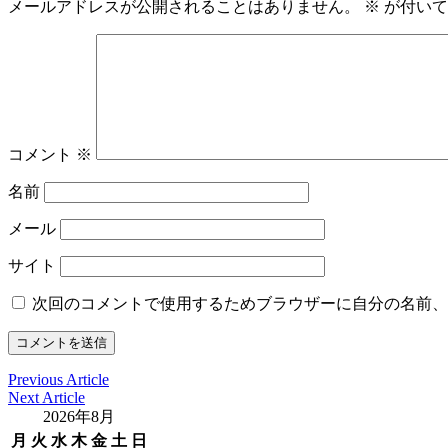
メールアドレスが公開されることはありません。
※
が付いて
コメント
※
名前
メール
サイト
次回のコメントで使用するためブラウザーに自分の名前、
Previous Article
Next Article
2026年8月
月
火
水
木
金
土
日